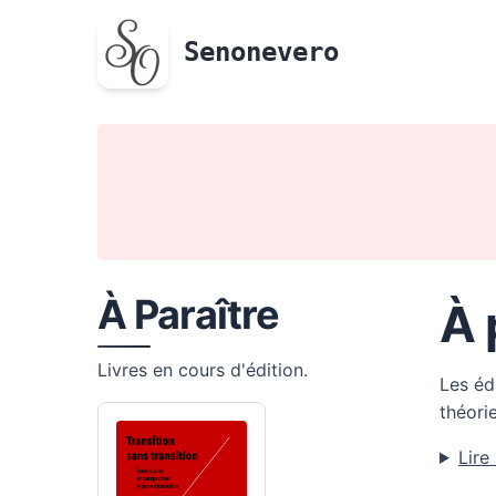
Senonevero
À Paraître
À 
Livres en cours d'édition.
Les éd
théori
Lire 