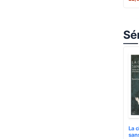
Sér
La c
san