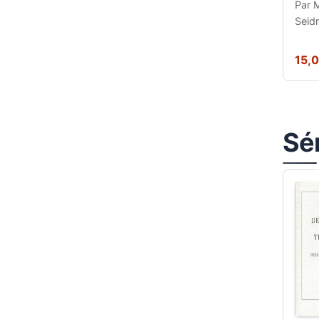
Par 
Seid
15,
Sér