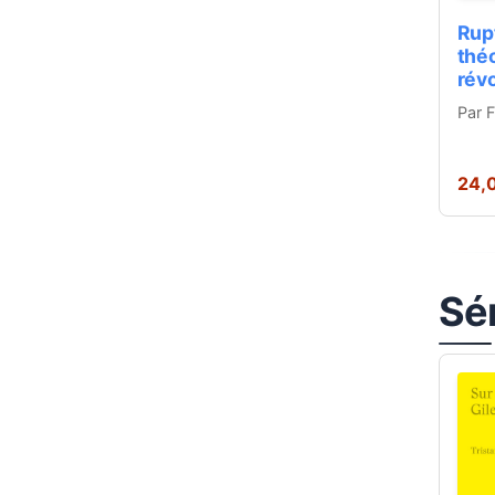
Rup
théo
révo
Par 
24,
Sé