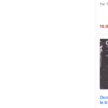
Par 
10,
Ouv
le t