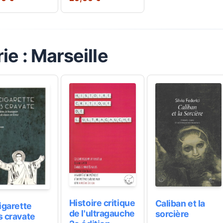
ie : Marseille
Histoire critique
Caliban et la
igarette
de l'ultragauche
sorcière
s cravate