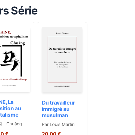
rs Série
NE, La
Du travailleur
sition au
immigré au
italisme
musulman
闯 - Chuǎng
Par Louis Martin
00 €
20,00 €