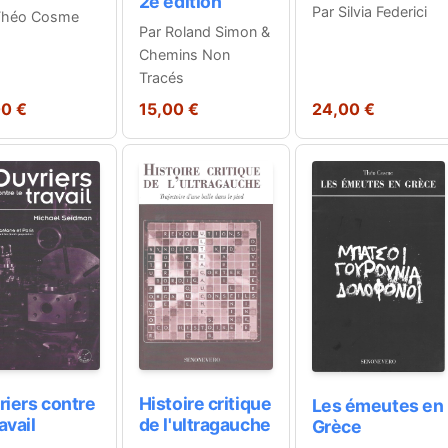
2e édition
Par Silvia Federici
Théo Cosme
Par Roland Simon &
Chemins Non
Tracés
00 €
15,00 €
24,00 €
riers contre
Histoire critique
Les émeutes en
ravail
de l'ultragauche
Grèce